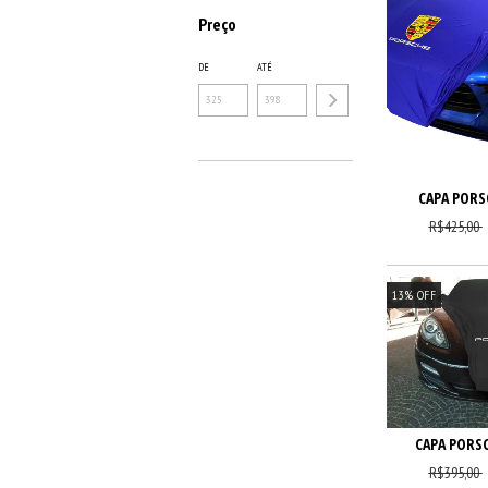
Preço
DE
ATÉ
CAPA PORS
R$425,00
13
%
OFF
CAPA PORS
R$395,00