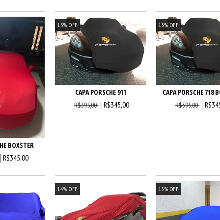
13
%
OFF
13
%
OFF
CAPA PORSCHE 911
CAPA PORSCHE 718 
R$345,00
R$34
R$395,00
R$395,00
HE BOXSTER
R$345,00
14
%
OFF
13
%
OFF