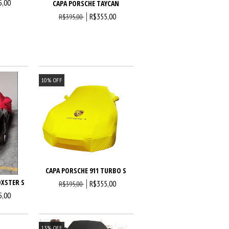
5,00
CAPA PORSCHE TAYCAN
R$355,00
R$395,00
10
%
OFF
CAPA PORSCHE 911 TURBO S
OXSTER S
R$355,00
R$395,00
5,00
13
%
OFF