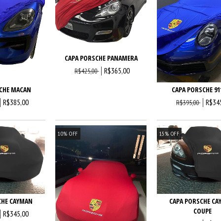
CAPA PORSCHE PANAMERA
R$365,00
R$425,00
CAPA PORSCHE 91
CHE MACAN
R$34
R$385,00
R$395,00
10
%
OFF
15
%
OFF
CHE CAYMAN
CAPA PORSCHE CA
COUPE
R$345,00