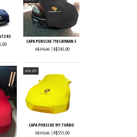
GT3 RS
CAPA PORSCHE 718 CAYMAN S
5,00
R$345,00
R$395,00
10
%
OFF
CAPA PORSCHE 911 TURBO
R$355,00
R$395,00