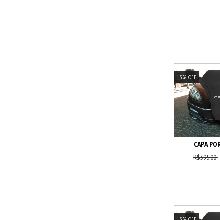
13
%
OFF
CAPA POR
R$395,00
13
%
OFF