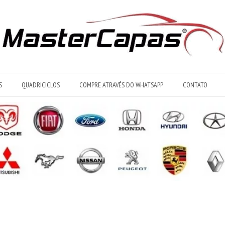
S
QUADRICICLOS
COMPRE ATRAVÉS DO WHATSAPP
CONTATO