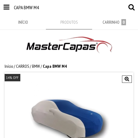
CAPA BMW M4
INÍCIO
PRODUTOS
CARRINHO
0
Início
/
CARROS
/
BMW
/
Capa BMW M4
14
%
OFF