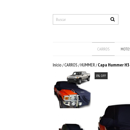
CARROS
MOTO
Início
CARROS
HUMMER
Capa Hummer H3 
/
/
/
8
%
OFF