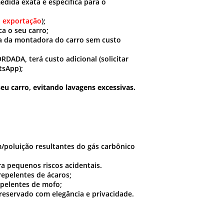
edida exata e específica para o
l exportação
);
a o seu carro;
a da montadora do carro sem custo
ADA, terá custo adicional (solicitar
tsApp);
seu carro, evitando lavagens excessivas.
/poluição resultantes do gás carbônico
ra pequenos riscos acidentais.
repelentes de ácaros;
epelentes de mofo;
eservado com elegância e privacidade.